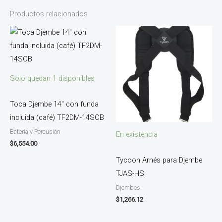
Productos relacionados
Solo quedan 1 disponibles
Toca Djembe 14″ con funda
incluida (café) TF2DM-14SCB
Batería y Percusión
En existencia
$
6,554.00
Tycoon Arnés para Djembe
TJAS-HS
Djembes
$
1,266.12