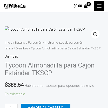
Ir
$
0.00
al
contenido
Tycoon
Almohadilla
para
Inicio
/
Batería y Percusión
/
Instrumentos de percusión
Cajón
latina
/
Djembes
/ Tycoon Almohadilla para Cajón Estándar TKSCP
Estándar
Djembes
TKSCP
Tycoon Almohadilla para Cajón
cantidad
Estándar TKSCP
$
388.54
Habla con un asesor para opciones de envío
En existencia
AÑADIR AL CARRITO