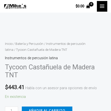
Ir
$
0.00
al
contenido
Tycoon
Castañuela
de
Inicio
/
Batería y Percusión
/
Instrumentos de percusión
Madera
latina
/ Tycoon Castañuela de Madera TNT
TNT
Instrumentos de percusión latina
cantidad
Tycoon Castañuela de Madera
TNT
$
443.41
Habla con un asesor para opciones de envío
En existencia
AÑADIR AL CARRITO