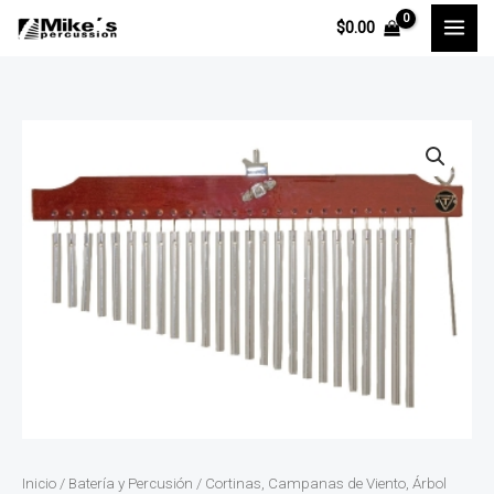
Ir
$
0.00
al
contenido
Tycoon
Arbol
Chino
con
25
Barras
Cromadas
Madera
Marron
TIM-
25CBR
cantidad
Inicio
/
Batería y Percusión
/
Cortinas, Campanas de Viento, Árbol