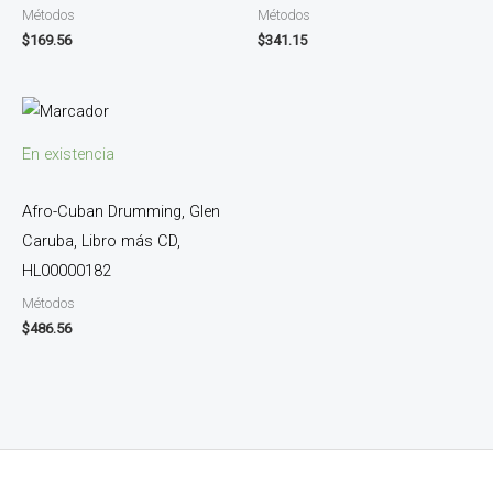
Métodos
Métodos
$
169.56
$
341.15
En existencia
Afro-Cuban Drumming, Glen
Caruba, Libro más CD,
HL00000182
Métodos
$
486.56