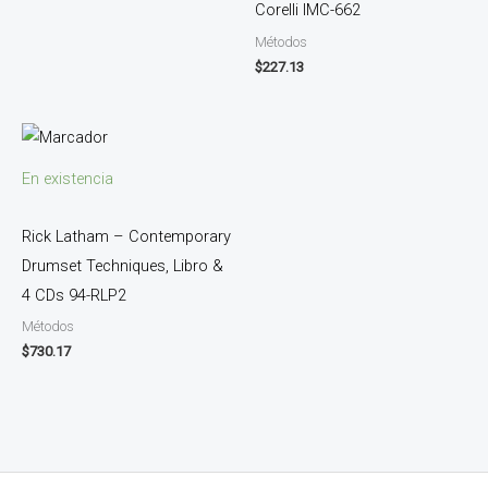
Corelli IMC-662
Métodos
$
227.13
En existencia
Rick Latham – Contemporary
Drumset Techniques, Libro &
4 CDs 94-RLP2
Métodos
$
730.17