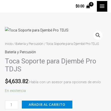
Ir
$
0.00
al
contenido
Toca
Soporte
para
Inicio
/
Batería y Percusión
/ Toca Soporte para Djembé Pro TDJS
Djembé
Batería y Percusión
Pro
Toca Soporte para Djembé Pro
TDJS
TDJS
cantidad
$
4,633.82
Habla con un asesor para opciones de envío
En existencia
AÑADIR AL CARRITO