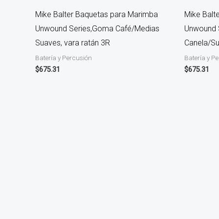
Mike Balter Baquetas para Marimba
Mike Balt
Unwound Series,Goma Café/Medias
Unwound 
Suaves, vara ratán 3R
Canela/Su
Batería y Percusión
Batería y P
$
675.31
$
675.31