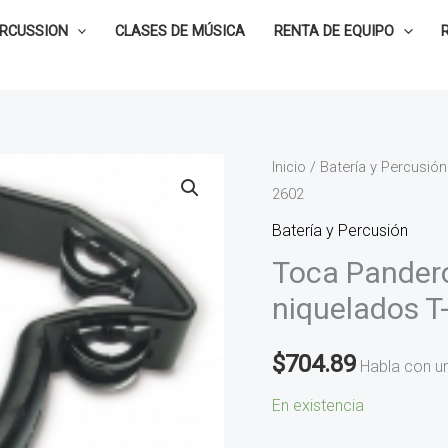
ERCUSSION
CLASES DE MÚSICA
RENTA DE EQUIPO
Toca
Inicio
/
Batería y Percusión
2602
Pandero
de
Batería y Percusión
7
Toca Pandero 
filas
niquelados T
de
jingles
$
704.89
Habla con u
dobles
niquelados
En existencia
T-