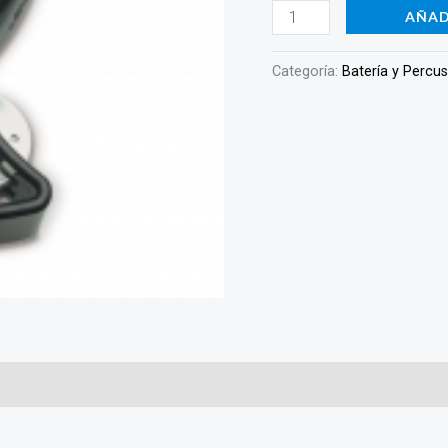
2602
AÑAD
cantidad
Categoría:
Batería y Percu