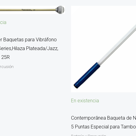
cia
er Baquetas para Vibráfono
Series,Hilaza Plateada/Jazz,
n 25R
ercusión
En existencia
Contemporânea Baqueta de N
5 Puntas Especial para Tamb
Batería y Percusión