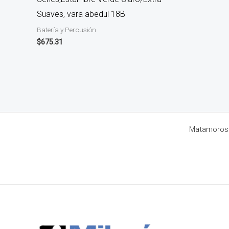
Suaves, vara abedul 18B
Batería y Percusión
$
675.31
Matamoros 8