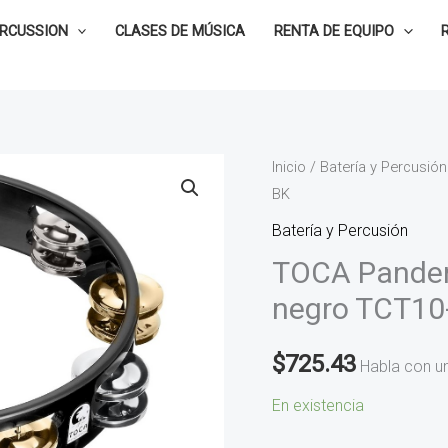
ERCUSSION
CLASES DE MÚSICA
RENTA DE EQUIPO
TOCA
Inicio
/
Batería y Percusión
BK
Pandero
de
Batería y Percusión
10
TOCA Pander
Colorsound
negro TCT10
color
negro
$
725.43
Habla con u
TCT10-
BK
En existencia
cantidad