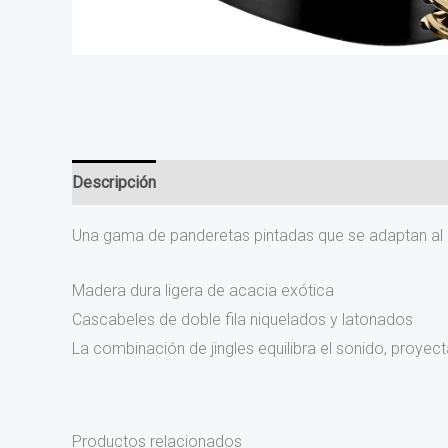
Descripción
Una gama de panderetas pintadas que se adaptan al e
Madera dura ligera de acacia exótica
Cascabeles de doble fila niquelados y latonados
La combinación de jingles equilibra el sonido, proye
Productos relacionados