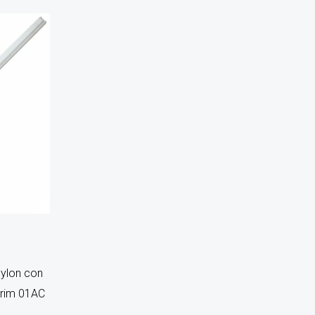
ylon con
orim 01AC