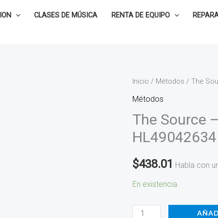
ION
CLASES DE MÚSICA
RENTA DE EQUIPO
REPARA
The
Inicio
/
Métodos
/ The Sou
Source
Métodos
-
The Source –
Toshi
HL49042634
Ichiyanagi
HL49042634
$
438.01
Habla con u
cantidad
En existencia
AÑAD