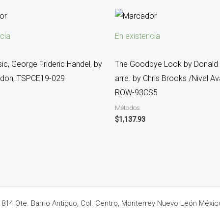
cia
En existencia
ic, George Frideric Handel, by
The Goodbye Look by Donald 
ndon, TSPCE19-029
arre. by Chris Brooks /Nivel 
ROW-93CS5
Métodos
$
1,137.93
14 Ote. Barrio Antiguo, Col. Centro, Monterrey Nuevo León Méxic