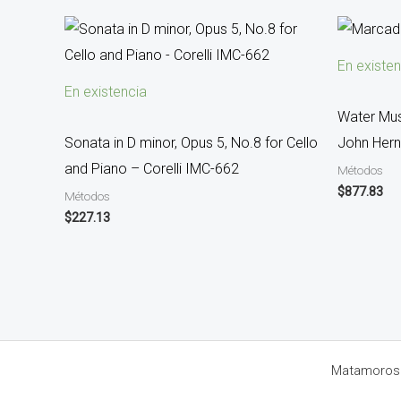
En existen
En existencia
Water Mus
Sonata in D minor, Opus 5, No.8 for Cello
John Her
and Piano – Corelli IMC-662
Métodos
$
877.83
Métodos
$
227.13
Matamoros 8