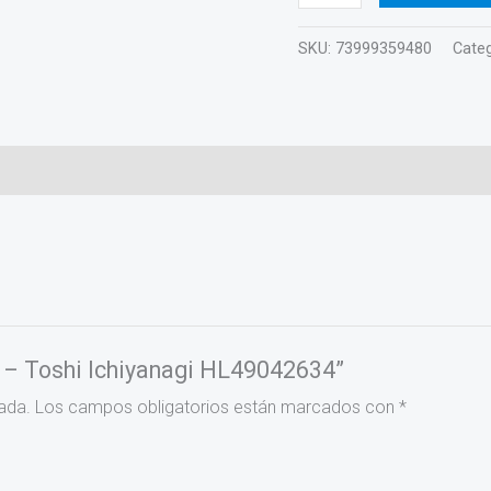
SKU:
73999359480
Categ
e – Toshi Ichiyanagi HL49042634”
ada.
Los campos obligatorios están marcados con
*