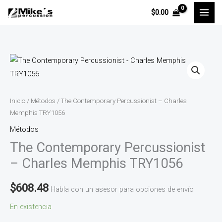
Ir
$
0.00
al
contenido
The
Contemporary
Percussionist
-
Inicio
/
Métodos
/ The Contemporary Percussionist – Charles
Charles
Memphis TRY1056
Memphis
Métodos
TRY1056
The Contemporary Percussionist
cantidad
– Charles Memphis TRY1056
$
608.48
Habla con un asesor para opciones de envío
En existencia