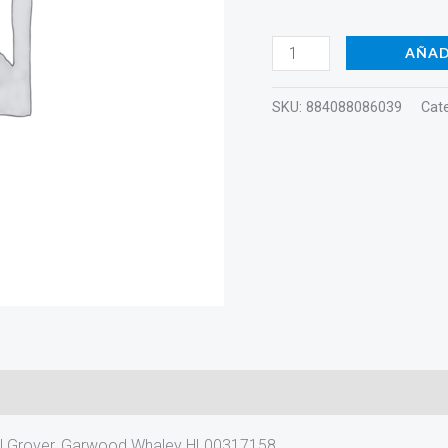
Grover,
Garwood
AÑAD
Whaley
HL00317158
SKU:
884088086039
Cat
cantidad
Neil Grover, Garwood Whaley HL00317158