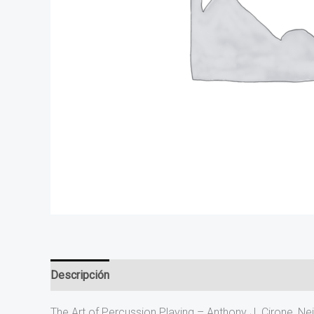
Descripción
The Art of Percussion Playing – Anthony J. Cirone, 