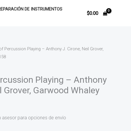
REPARACIÓN DE INSTRUMENTOS
$
0.00
of Percussion Playing – Anthony J. Cirone, Neil Grover,
158
ercussion Playing – Anthony
eil Grover, Garwood Whaley
n asesor para opciones de envío