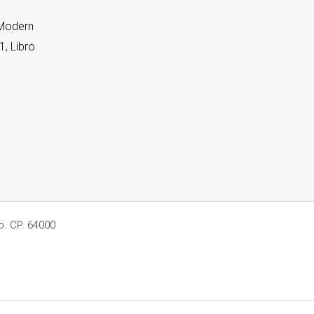
 Modern
, Libro
o. CP. 64000