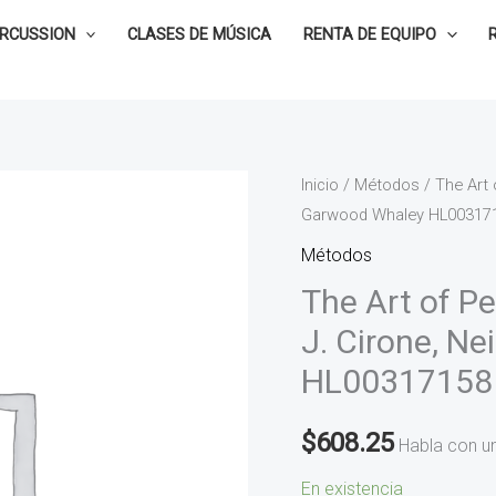
ERCUSSION
CLASES DE MÚSICA
RENTA DE EQUIPO
The
Inicio
/
Métodos
/ The Art 
Garwood Whaley HL00317
Art
of
Métodos
Percussion
The Art of P
Playing
J. Cirone, N
-
HL00317158
Anthony
J.
$
608.25
Cirone,
Habla con u
Neil
En existencia