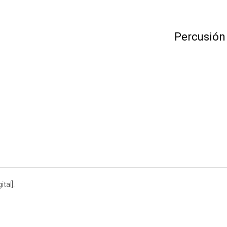
Percusión
tal].