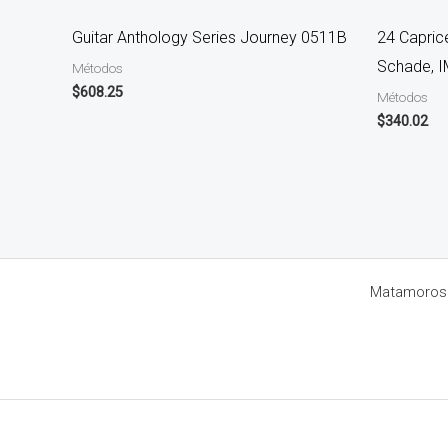
Guitar Anthology Series Journey 0511B
24 Caprice
Schade, 
Métodos
$
608.25
Métodos
$
340.02
Matamoros 8