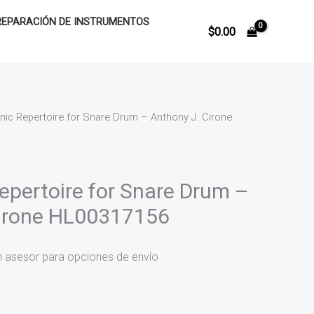
REPARACIÓN DE INSTRUMENTOS
$
0.00
ic Repertoire for Snare Drum – Anthony J. Cirone
pertoire for Snare Drum –
Cirone HL00317156
n asesor para opciones de envío