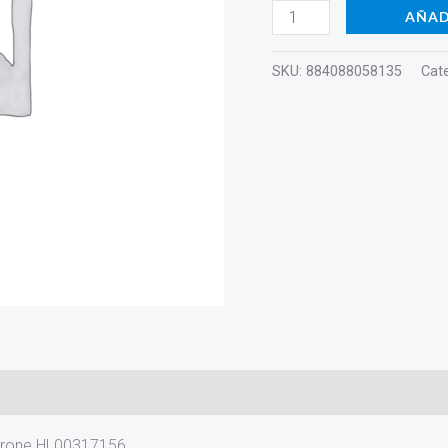
cantidad
AÑAD
SKU:
884088058135
Cat
Cirone HL00317156