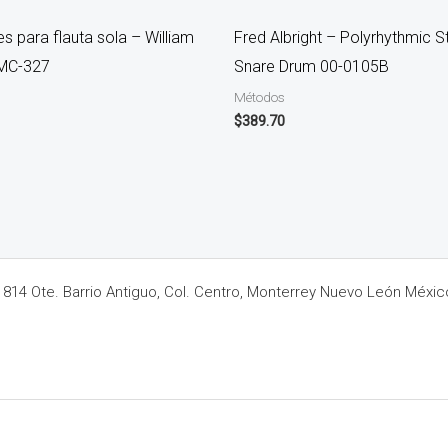
s para flauta sola – William
Fred Albright – Polyrhythmic S
IMC-327
Snare Drum 00-0105B
Métodos
$
389.70
14 Ote. Barrio Antiguo, Col. Centro, Monterrey Nuevo León Méxic