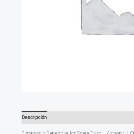
Descripción
Symphonic Repertoire for Snare Drum – Anthony J. 