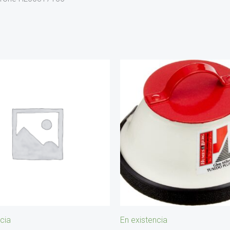
cia
En existencia