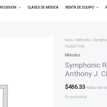
ERCUSSION
CLASES DE MÚSICA
RENTA DE EQUIPO
Symphonic
Inicio
/
Métodos
/ Symphon
HL00317156
Repertoire
for
Métodos
Snare
Symphonic Re
Drum
Anthony J. 
-
Anthony
$
486.33
Habla con u
J.
Cirone
En existencia
HL00317156