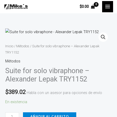
Ir
$
0.00
al
contenido
Suite
for
solo
Inicio
/
Métodos
/ Suite for solo vibraphone – Alexander Lepak
vibraphone
TRY1152
-
Métodos
Alexander
Suite for solo vibraphone –
Lepak
Alexander Lepak TRY1152
TRY1152
cantidad
$
389.02
Habla con un asesor para opciones de envío
En existencia
AÑADIR AL CARRITO