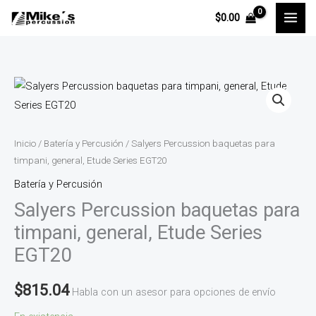
Ir
$
0.00
al
contenido
Salyers
Percussion
baquetas
para
Inicio
/
Batería y Percusión
/ Salyers Percussion baquetas para
timpani,
timpani, general, Etude Series EGT20
general,
Batería y Percusión
Etude
Salyers Percussion baquetas para
Series
timpani, general, Etude Series
EGT20
EGT20
cantidad
$
815.04
Habla con un asesor para opciones de envío