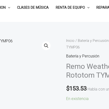
ION
CLASES DE MÚSICA
RENTA DE EQUIPO
REPARA
Remo
Inicio
/
Batería y Percusión
TYMP06
Weather
King
Batería y Percusión
TYMPANI
Remo Weathe
de
Rototom TY
6
para
$
153.53
Habla con u
Rototom
TYMP06
En existencia
cantidad