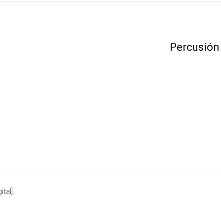
Percusión
tal].