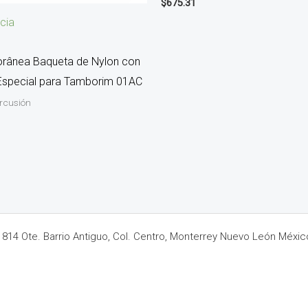
$
675.31
cia
rânea Baqueta de Nylon con
Especial para Tamborim 01AC
ercusión
14 Ote. Barrio Antiguo, Col. Centro, Monterrey Nuevo León Méxic