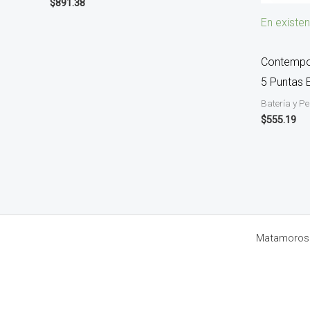
$
891.38
En existen
Contempo
5 Puntas 
Batería y P
$
555.19
Matamoros 8