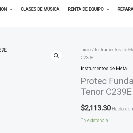
ION
CLASES DE MÚSICA
RENTA DE EQUIPO
REPARA
Protec
Inicio
/
Instrumentos de Me
C239E
Funda
Silver
Instrumentos de Metal
Series
Protec Funda
para
Tenor C239E
Trombón
Tenor
$
2,113.30
Habla con
C239E
cantidad
En existencia