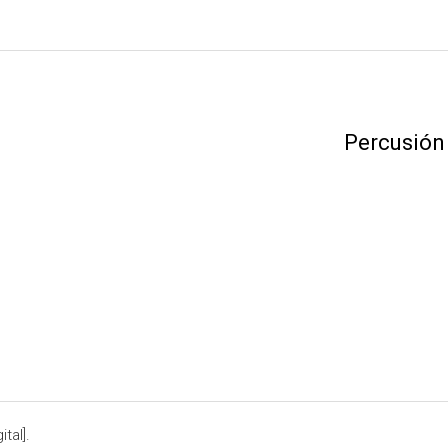
Percusión
tal].