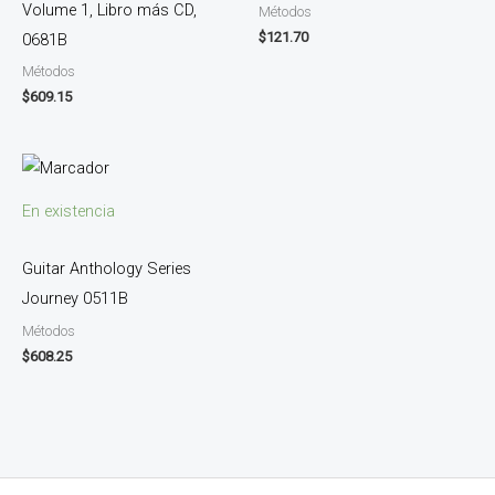
Volume 1, Libro más CD,
Métodos
$
121.70
0681B
Métodos
$
609.15
En existencia
Guitar Anthology Series
Journey 0511B
Métodos
$
608.25