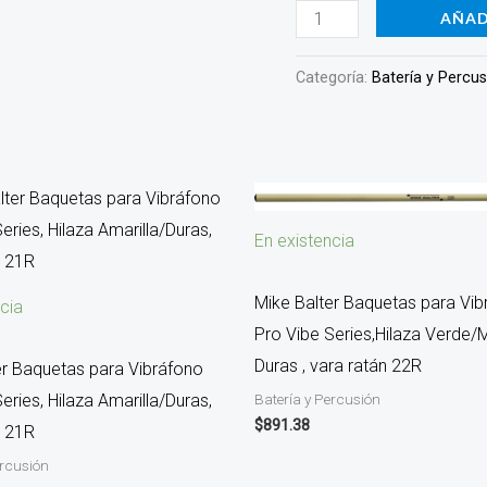
AÑAD
Categoría:
Batería y Percu
En existencia
Mike Balter Baquetas para Vib
cia
Pro Vibe Series,Hilaza Verde/
Duras , vara ratán 22R
er Baquetas para Vibráfono
Batería y Percusión
eries, Hilaza Amarilla/Duras,
$
891.38
n 21R
ercusión