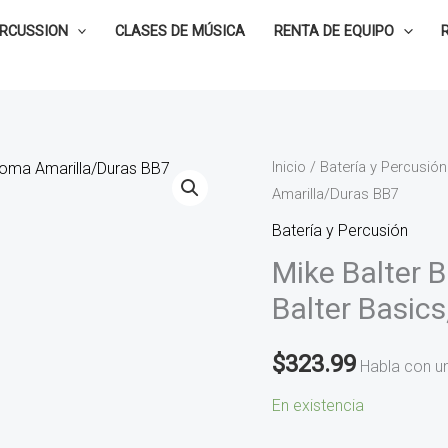
ERCUSSION
CLASES DE MÚSICA
RENTA DE EQUIPO
Mike
Inicio
/
Batería y Percusión
Amarilla/Duras BB7
Balter
Baquetas
Batería y Percusión
para
Mike Balter 
Xilófono
Balter Basic
Balter
Basics,Goma
$
323.99
Habla con u
Amarilla/Duras
BB7
En existencia
cantidad