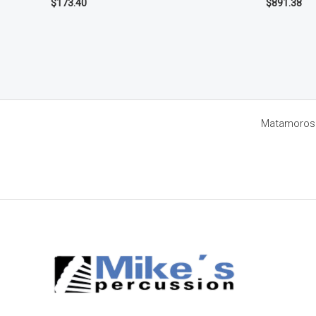
$
173.40
$
891.38
Matamoros 8