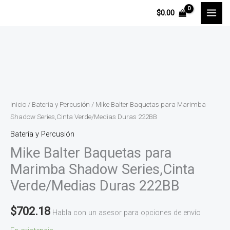
Ir
$
0.00
al
contenido
Mike
Balter
Baquetas
para
Inicio
/
Batería y Percusión
/ Mike Balter Baquetas para Marimba
Marimba
Shadow Series,Cinta Verde/Medias Duras 222BB
Shadow
Batería y Percusión
Series,Cinta
Mike Balter Baquetas para
Verde/Medias
Marimba Shadow Series,Cinta
Duras
Verde/Medias Duras 222BB
222BB
cantidad
$
702.18
Habla con un asesor para opciones de envío