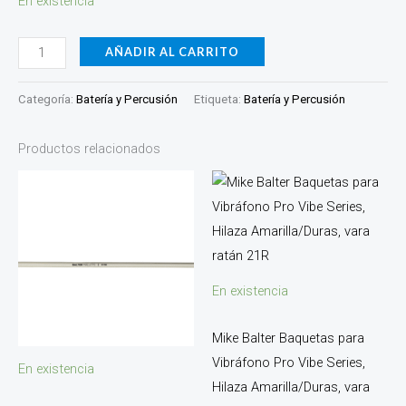
En existencia
(2
)
AÑADIR AL CARRITO
de
longitud
Categoría:
Batería y Percusión
Etiqueta:
Batería y Percusión
52MM-
10
Productos relacionados
cantidad
En existencia
Mike Balter Baquetas para
Vibráfono Pro Vibe Series,
En existencia
Hilaza Amarilla/Duras, vara