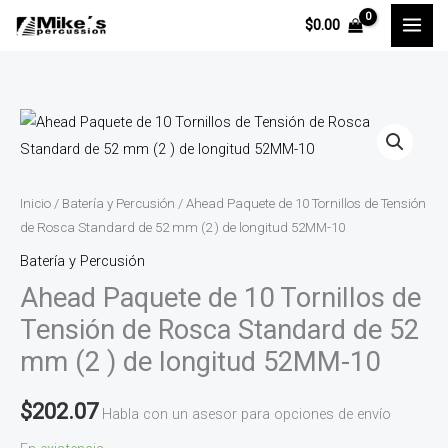
Ir
$
0.00
al
contenido
Ahead
Paquete
de
10
Inicio
/
Batería y Percusión
/ Ahead Paquete de 10 Tornillos de Tensión
Tornillos
de Rosca Standard de 52 mm (2 ) de longitud 52MM-10
de
Batería y Percusión
Tensión
Ahead Paquete de 10 Tornillos de
de
Tensión de Rosca Standard de 52
Rosca
mm (2 ) de longitud 52MM-10
Standard
de
$
202.07
Habla con un asesor para opciones de envío
52
mm