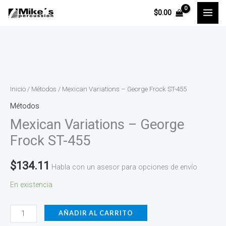
Ir
$
0.00
al
contenido
Mexican
Variations
-
Inicio
/
Métodos
/ Mexican Variations – George Frock ST-455
George
Métodos
Frock
Mexican Variations – George
ST-
Frock ST-455
455
cantidad
$
134.11
Habla con un asesor para opciones de envío
En existencia
AÑADIR AL CARRITO