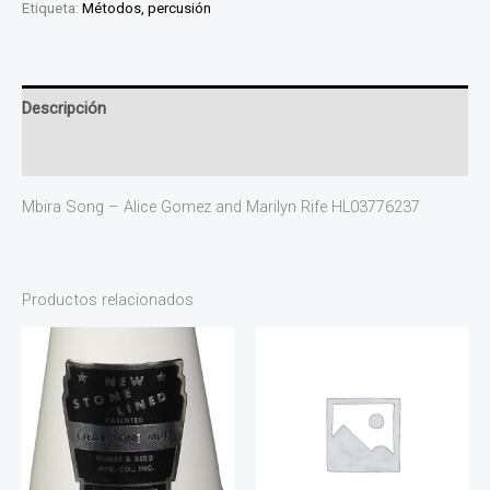
Etiqueta:
Métodos, percusión
Descripción
Valoraciones (0)
Mbira Song – Alice Gomez and Marilyn Rife HL03776237
Productos relacionados