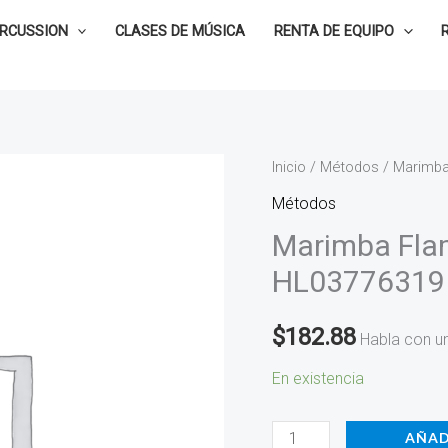
ERCUSSION
CLASES DE MÚSICA
RENTA DE EQUIPO
Marimba
Inicio
/
Métodos
/ Marimba
Flamenca
Métodos
-
Marimba Fla
Alice
HL03776319
Gomez
HL03776319
$
182.88
Habla con u
cantidad
En existencia
AÑAD