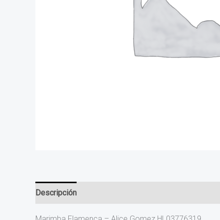
Descripción
Valoraciones (0)
Marimba Flamenca – Alice Gomez HL03776319