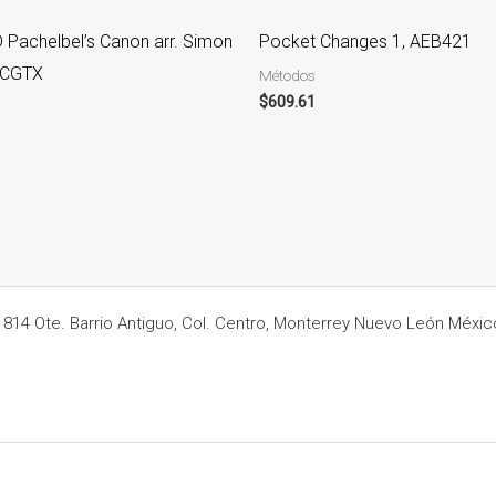
D Pachelbel’s Canon arr. Simon
Pocket Changes 1, AEB421
1CGTX
Métodos
$
609.61
14 Ote. Barrio Antiguo, Col. Centro, Monterrey Nuevo León Méxic