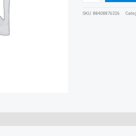
SKU:
88408876326
Categ