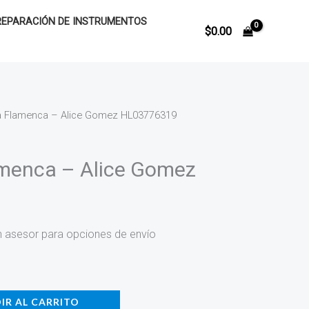
REPARACIÓN DE INSTRUMENTOS
$
0.00
 Flamenca – Alice Gomez HL03776319
menca – Alice Gomez
n asesor para opciones de envío
IR AL CARRITO