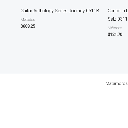
Guitar Anthology Series Journey 0511B
Canon in 
Salz 031
Métodos
$
608.25
Métodos
$
121.70
Matamoros 8