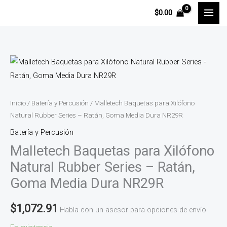
Ir
$
0.00
al
contenido
Malletech
Baquetas
para
Xilófono
Inicio
/
Batería y Percusión
/ Malletech Baquetas para Xilófono
Natural
Natural Rubber Series – Ratán, Goma Media Dura NR29R
Rubber
Batería y Percusión
Series
Malletech Baquetas para Xilófono
-
Natural Rubber Series – Ratán,
Ratán,
Goma Media Dura NR29R
Goma
Media
$
1,072.91
Habla con un asesor para opciones de envío
Dura
NR29R