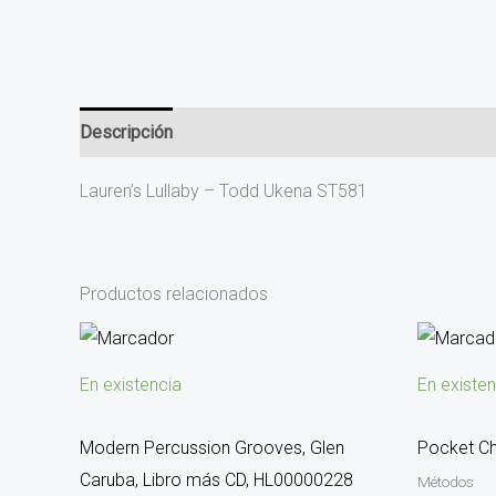
Descripción
Valoraciones (0)
Lauren’s Lullaby – Todd Ukena ST581
Productos relacionados
En existencia
En existen
Modern Percussion Grooves, Glen
Pocket C
Caruba, Libro más CD, HL00000228
Métodos