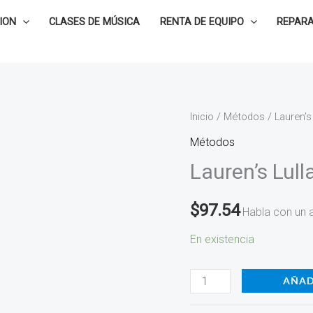
ION
CLASES DE MÚSICA
RENTA DE EQUIPO
REPARA
Lauren's
Inicio
/
Métodos
/ Lauren’
Lullaby
Métodos
-
Lauren’s Lul
Todd
Ukena
$
97.54
Habla con un 
ST581
cantidad
En existencia
AÑAD