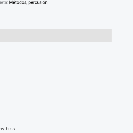
ueta:
Métodos, percusión
Rhythms