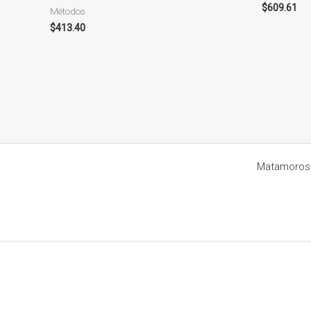
$
609.61
Métodos
$
413.40
Matamoros 8