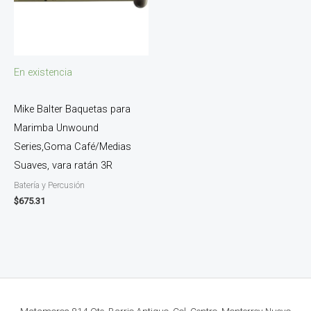
En existencia
Mike Balter Baquetas para
Marimba Unwound
Series,Goma Café/Medias
Suaves, vara ratán 3R
Batería y Percusión
$
675.31
Matamoros 814 Ote. Barrio Antiguo, Col. Centro, Monterrey Nuevo