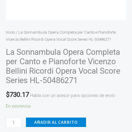
Score
Series
HL-
50486271
Inicio
/ La Sonnambula Opera Completa per Canto e Pianoforte
cantidad
Vicenzo Bellini Ricordi Opera Vocal Score Series HL-50486271
La Sonnambula Opera Completa
per Canto e Pianoforte Vicenzo
Bellini Ricordi Opera Vocal Score
Series HL-50486271
$
730.17
Habla con un asesor para opciones de envío
En existencia
AÑADIR AL CARRITO