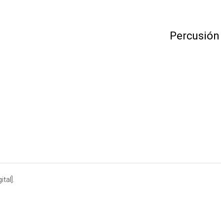
Percusión
tal].