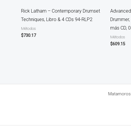
Rick Latham – Contemporary Drumset
Advanced 
Techniques, Libro & 4 CDs 94-RLP2
Drummer, 
más CD, 
Métodos
$
730.17
Métodos
$
609.15
Matamoros 8