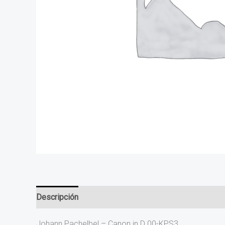
Descripción
Valoraciones (0)
Johann Pachelbel – Canon in D 00-KPS3