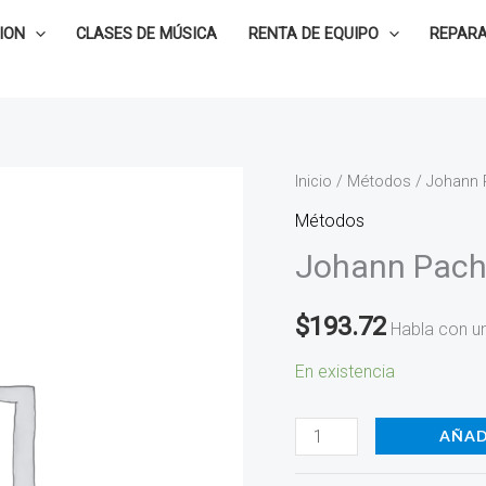
ION
CLASES DE MÚSICA
RENTA DE EQUIPO
REPARA
Johann
Inicio
/
Métodos
/ Johann 
Pachelbel
Métodos
-
Johann Pache
Canon
in
$
193.72
Habla con u
D
00-
En existencia
KPS3
cantidad
AÑAD