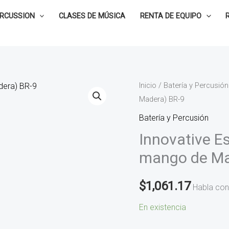
ERCUSSION
CLASES DE MÚSICA
RENTA DE EQUIPO
Innovative
Inicio
/
Batería y Percusión
Madera) BR-9
Escobillas,
De
Batería y Percusión
Nylon
Innovative Es
(Con
mango de Ma
mango
de
$
1,061.17
Habla con
Madera)
BR-
En existencia
9