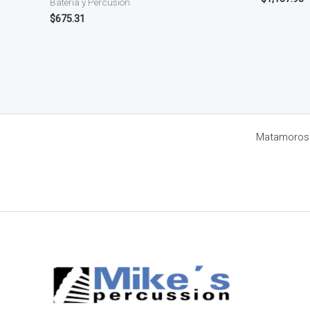
Batería y Percusión
$
675.31
Matamoros 8