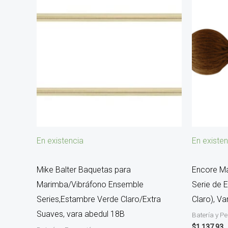
En existencia
En existen
Mike Balter Baquetas para
Encore Ma
Marimba/Vibráfono Ensemble
Serie de 
Series,Estambre Verde Claro/Extra
Claro), V
Suaves, vara abedul 18B
Batería y P
$
1,137.93