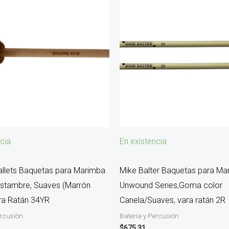
cia
En existencia
llets Baquetas para Marimba
Mike Balter Baquetas para Ma
Estambre, Suaves (Marrón
Unwound Series,Goma color
ara Ratán 34YR
Canela/Suaves, vara ratán 2R
ercusión
Batería y Percusión
$
675.31