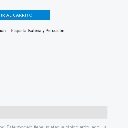
IR AL CARRITO
sión
Etiqueta:
Batería y Percusión
. Este modelo tiene un ataque rápido articulado. La