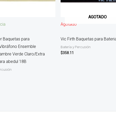
AGOTADO
cia
Agotado
er Baquetas para
Vic Firth Baquetas para Bater
Vibráfono Ensemble
Batería y Percusión
$
358.11
tambre Verde Claro/Extra
ara abedul 18B
ercusión