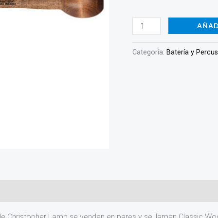
Madera
CL-
AÑAD
BD12
cantidad
Categoría:
Batería y Percu
Christopher Lamb se venden en pares y se llaman Classic Wood