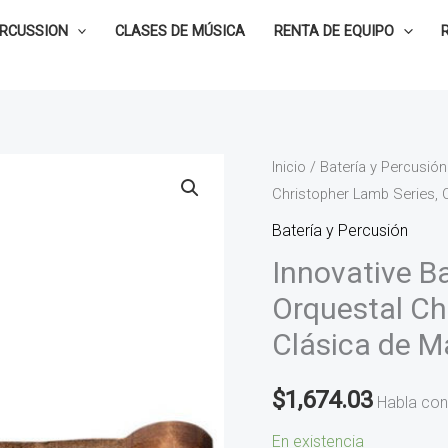
ERCUSSION
CLASES DE MÚSICA
RENTA DE EQUIPO
Innovative
Inicio
/
Batería y Percusión
Christopher Lamb Series, 
Baquetones
para
Batería y Percusión
Bombo
Innovative 
Orquestal
Orquestal Ch
Christopher
Clásica de 
Lamb
Series,
$
1,674.03
Clásica
Habla con
de
En existencia