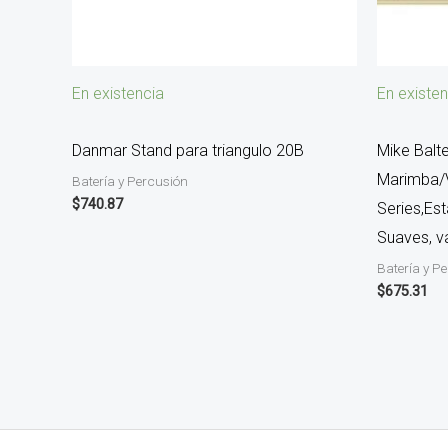
En existencia
En existen
Danmar Stand para triangulo 20B
Mike Balt
Marimba/
Batería y Percusión
$
740.87
Series,Es
Suaves, v
Batería y P
$
675.31