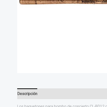
Descripción
Los baquetones para bombo de concierto CL-BD12 de 