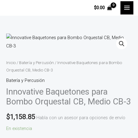
Ir
$
0.00
al
contenido
Innovative
Baquetones
para
Bombo
Inicio
/
Batería y Percusión
/ Innovative Baquetones para Bombo
Orquestal
Orquestal CB, Medio CB-3
CB,
Batería y Percusión
Medio
Innovative Baquetones para
CB-
Bombo Orquestal CB, Medio CB-3
3
cantidad
$
1,158.85
Habla con un asesor para opciones de envío
En existencia