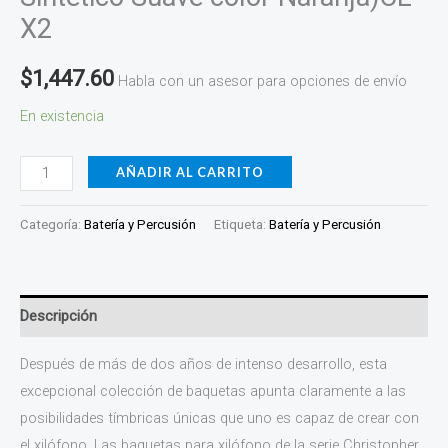
X2
Suave
color
$
1,447.60
Naranja)CL-
Habla con un asesor para opciones de envío
X2
En existencia
cantidad
AÑADIR AL CARRITO
Categoría:
Batería y Percusión
Etiqueta:
Batería y Percusión
Descripción
Después de más de dos años de intenso desarrollo, esta
excepcional colección de baquetas apunta claramente a las
posibilidades tímbricas únicas que uno es capaz de crear con
el xilófono. Las baquetas para xilófono de la serie Christopher