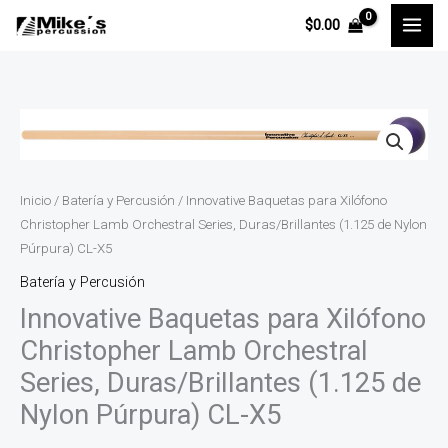
Ir
$
0.00
al
contenido
Innovative
Baquetas
para
Xilófono
Inicio
/
Batería y Percusión
/ Innovative Baquetas para Xilófono
Christopher Lamb Orchestral Series, Duras/Brillantes (1.125 de Nylon
Christopher
Púrpura) CL-X5
Lamb
Batería y Percusión
Orchestral
Series,
Innovative Baquetas para Xilófono
Duras/Brillantes
Christopher Lamb Orchestral
(1.125
Series, Duras/Brillantes (1.125 de
de
Nylon Púrpura) CL-X5
Nylon
Púrpura)