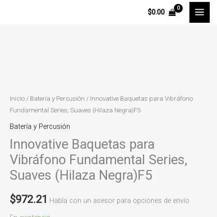
Ir
$
0.00
al
contenido
Innovative
Baquetas
para
Vibráfono
Inicio
/
Batería y Percusión
/ Innovative Baquetas para Vibráfono
Fundamental
Fundamental Series, Suaves (Hilaza Negra)F5
Series,
Batería y Percusión
Suaves
Innovative Baquetas para
(Hilaza
Vibráfono Fundamental Series,
Negra)F5
Suaves (Hilaza Negra)F5
cantidad
$
972.21
Habla con un asesor para opciones de envío