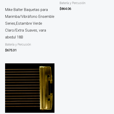
Batería y Percusión
$
864.06
Mike Balter Baquetas para
Marimba/Vibráfono Ensemble
Series,Estambre Verde
Claro/Extra Suaves, vara
abedul 18B
Batería y Percusión
$
675.31