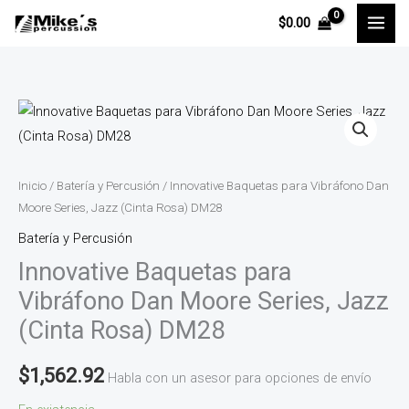
Ir
$
0.00
al
contenido
Innovative
Baquetas
para
Vibráfono
Inicio
/
Batería y Percusión
/ Innovative Baquetas para Vibráfono Dan
Dan
Moore Series, Jazz (Cinta Rosa) DM28
Moore
Batería y Percusión
Series,
Innovative Baquetas para
Jazz
Vibráfono Dan Moore Series, Jazz
(Cinta
(Cinta Rosa) DM28
Rosa)
DM28
$
1,562.92
Habla con un asesor para opciones de envío
cantidad