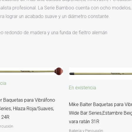
mbalista profesional. La Serie Bamboo cuenta con ocho modelos,
a lograr un acabado suave y un diámetro constante.
eo redondo de madera y una funda de fieltro alemán
cia
En existencia
er Baquetas para Vibráfono
Mike Balter Baquetas para Vib
eries, Hilaza Roja/Suaves,
Wide Bar Series,Estambre Bei
n 24R
vara ratán 31R
ercusión
Batería y Percusión