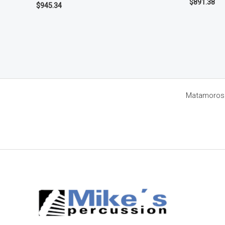
$
891.38
$
945.34
Matamoros 8