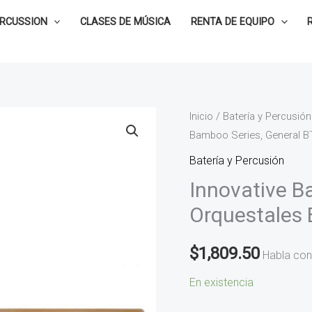
ERCUSSION
CLASES DE MÚSICA
RENTA DE EQUIPO
Innovative
Inicio
/
Batería y Percusión
Bamboo Series, General B
Baquetas
para
Batería y Percusión
Timbales
Innovative B
Orquestales
Orquestales 
Bamboo
Series,
$
1,809.50
Habla con
General
BT-
En existencia
4