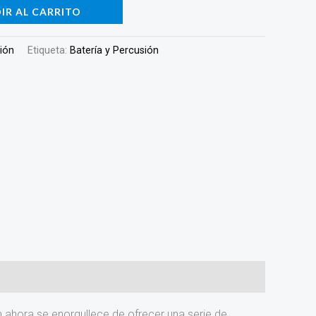
IR AL CARRITO
sión
Etiqueta:
Batería y Percusión
n ahora se enorgullece de ofrecer una serie de