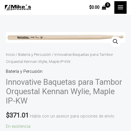
Ir
$
0.00
al
contenido
Innovative
Baquetas
para
Inicio
/
Batería y Percusión
/ Innovative Baquetas para Tambor
Tambor
Orquestal Kennan Wylie, Maple IP-KW
Orquestal
Batería y Percusión
Kennan
Innovative Baquetas para Tambor
Wylie,
Orquestal Kennan Wylie, Maple
Maple
IP-
IP-KW
KW
$
371.01
cantidad
Habla con un asesor para opciones de envío
En existencia