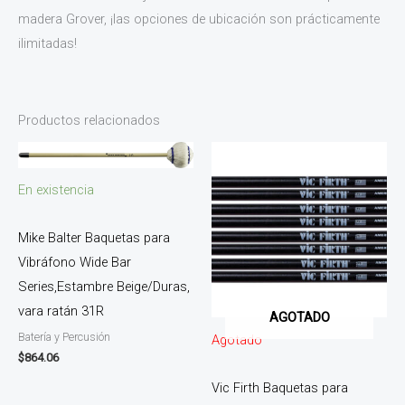
madera Grover, ¡las opciones de ubicación son prácticamente
ilimitadas!
Productos relacionados
En existencia
Mike Balter Baquetas para
Vibráfono Wide Bar
Series,Estambre Beige/Duras,
vara ratán 31R
AGOTADO
Batería y Percusión
Agotado
$
864.06
Vic Firth Baquetas para