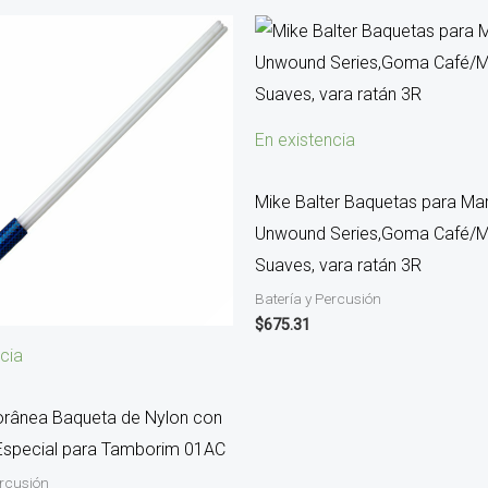
En existencia
Mike Balter Baquetas para Ma
Unwound Series,Goma Café/M
Suaves, vara ratán 3R
Batería y Percusión
$
675.31
cia
rânea Baqueta de Nylon con
Especial para Tamborim 01AC
ercusión