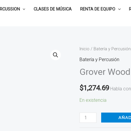
ERCUSSION
CLASES DE MÚSICA
RENTA DE EQUIPO
Grover
Inicio
/
Batería y Percusión
Woodblock
Batería y Percusión
de
Grover Wood
8
WB-
$
1,274.69
Habla con
8
cantidad
En existencia
AÑAD