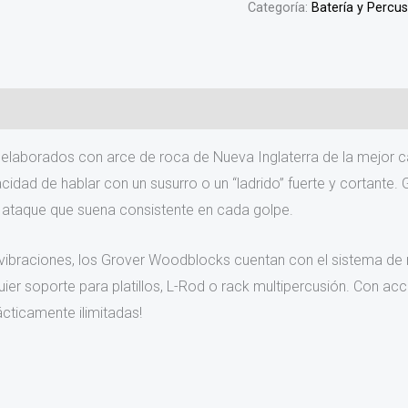
Categoría:
Batería y Percu
laborados con arce de roca de Nueva Inglaterra de la mejor ca
dad de hablar con un susurro o un “ladrido” fuerte y cortante. 
n ataque que suena consistente en cada golpe.
braciones, los Grover Woodblocks cuentan con el sistema de mo
er soporte para platillos, L-Rod o rack multipercusión. Con 
cticamente ilimitadas!