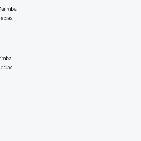
rimba
edias