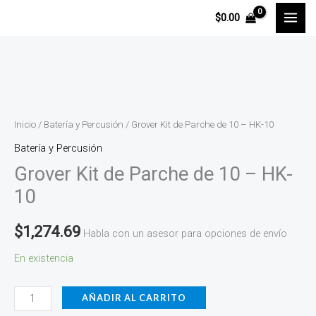
Ir
$
0.00
al
contenido
Grover
Kit
de
Inicio
/
Batería y Percusión
/ Grover Kit de Parche de 10 – HK-10
Parche
Batería y Percusión
de
Grover Kit de Parche de 10 – HK-
10
10
-
HK-
$
1,274.69
Habla con un asesor para opciones de envío
10
cantidad
En existencia
AÑADIR AL CARRITO