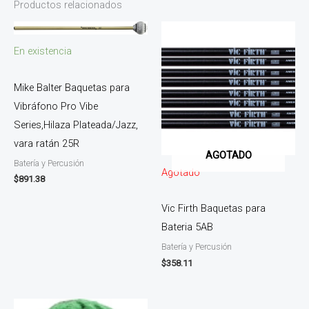
Productos relacionados
En existencia
Mike Balter Baquetas para
Vibráfono Pro Vibe
Series,Hilaza Plateada/Jazz,
vara ratán 25R
AGOTADO
Batería y Percusión
Agotado
$
891.38
Vic Firth Baquetas para
Bateria 5AB
Batería y Percusión
$
358.11