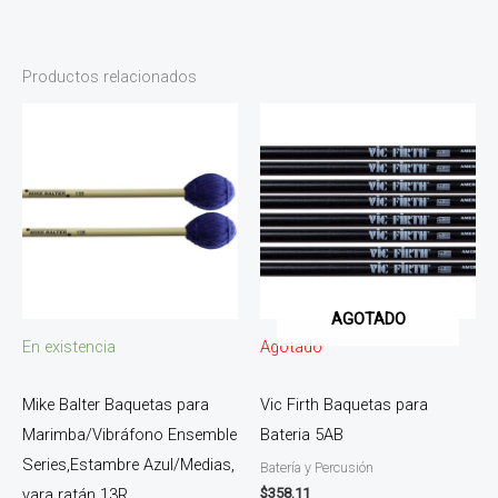
Productos relacionados
AGOTADO
En existencia
Agotado
Mike Balter Baquetas para
Vic Firth Baquetas para
Marimba/Vibráfono Ensemble
Bateria 5AB
Series,Estambre Azul/Medias,
Batería y Percusión
$
358.11
vara ratán 13R