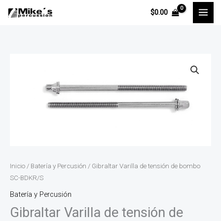
Ir
$
0.00
al
contenido
Gibraltar
Varilla
de
tensión
de
bombo
SC-
BDKR/S
cantidad
Inicio
/
Batería y Percusión
/ Gibraltar Varilla de tensión de bombo
SC-BDKR/S
Batería y Percusión
Gibraltar Varilla de tensión de