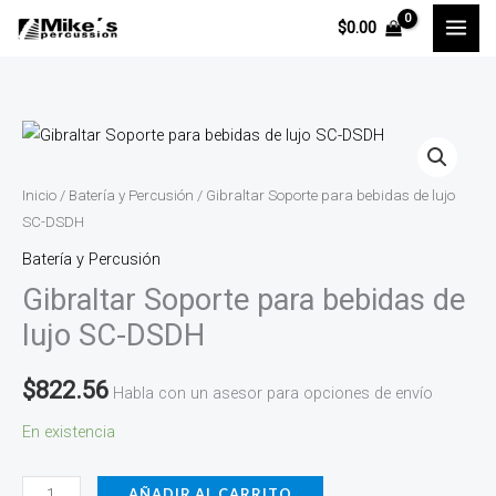
Ir
$
0.00
al
contenido
Gibraltar
Soporte
para
Inicio
/
Batería y Percusión
/ Gibraltar Soporte para bebidas de lujo
bebidas
SC-DSDH
de
Batería y Percusión
lujo
Gibraltar Soporte para bebidas de
SC-
lujo SC-DSDH
DSDH
cantidad
$
822.56
Habla con un asesor para opciones de envío
En existencia
AÑADIR AL CARRITO