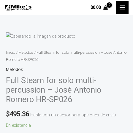
Ir
$
0.00
al
contenido
Full
Steam
for
Inicio
/
Métodos
/ Full Steam for solo multi-percussion – José Antonio
solo
Romero HR-SP026
multi-
Métodos
percussion
Full Steam for solo multi-
-
percussion – José Antonio
José
Romero HR-SP026
Antonio
Romero
$
495.36
Habla con un asesor para opciones de envío
HR-
SP026
En existencia
cantidad