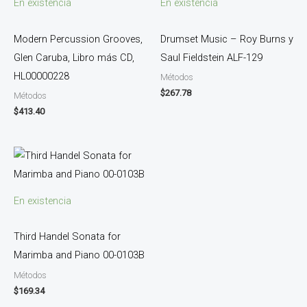
En existencia
En existencia
Modern Percussion Grooves,
Drumset Music – Roy Burns y
Glen Caruba, Libro más CD,
Saul Fieldstein ALF-129
HL00000228
Métodos
$
267.78
Métodos
$
413.40
En existencia
Third Handel Sonata for
Marimba and Piano 00-0103B
Métodos
$
169.34