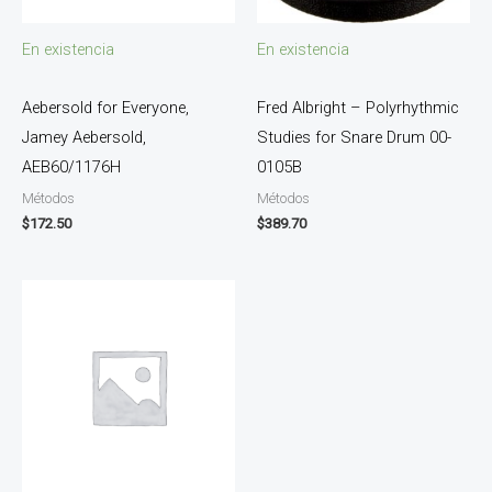
En existencia
En existencia
Aebersold for Everyone,
Fred Albright – Polyrhythmic
Jamey Aebersold,
Studies for Snare Drum 00-
AEB60/1176H
0105B
Métodos
Métodos
$
172.50
$
389.70