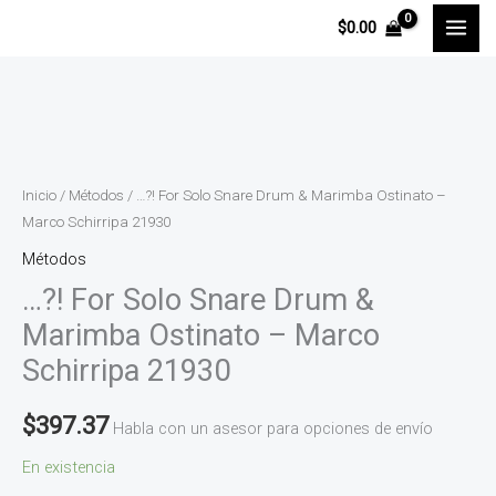
Ir
$
0.00
al
contenido
...?!
For
Solo
Inicio
/
Métodos
/ …?! For Solo Snare Drum & Marimba Ostinato –
Snare
Marco Schirripa 21930
Drum
Métodos
&
…?! For Solo Snare Drum &
Marimba
Marimba Ostinato – Marco
Ostinato
Schirripa 21930
-
Marco
$
397.37
Habla con un asesor para opciones de envío
Schirripa
21930
En existencia
cantidad