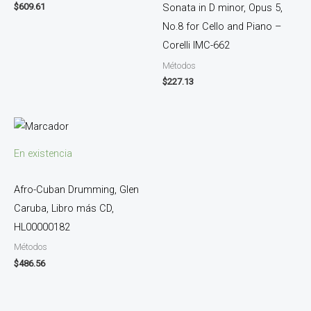
$
609.61
Sonata in D minor, Opus 5,
No.8 for Cello and Piano –
Corelli IMC-662
Métodos
$
227.13
En existencia
Afro-Cuban Drumming, Glen
Caruba, Libro más CD,
HL00000182
Métodos
$
486.56