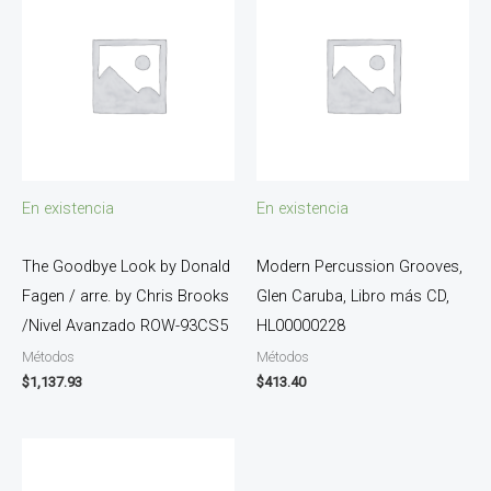
En existencia
En existencia
The Goodbye Look by Donald
Modern Percussion Grooves,
Fagen / arre. by Chris Brooks
Glen Caruba, Libro más CD,
/Nivel Avanzado ROW-93CS5
HL00000228
Métodos
Métodos
$
1,137.93
$
413.40