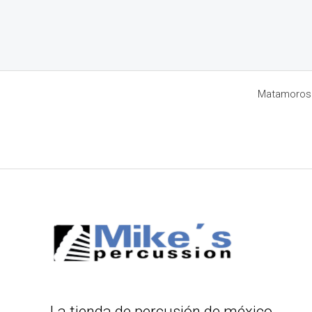
Matamoros 8
La tienda de percusión de méxico