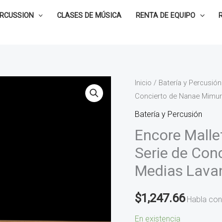
ERCUSSION
CLASES DE MÚSICA
RENTA DE EQUIPO
Encore
Inicio
/
Batería y Percusión
Concierto de Nanae Mimur
Mallets
Baquetas
Batería y Percusión
para
Encore Malle
Marimba
Serie de Con
Serie
Medias Lava
de
Concierto
$
1,247.66
de
Habla con
Nanae
En existencia