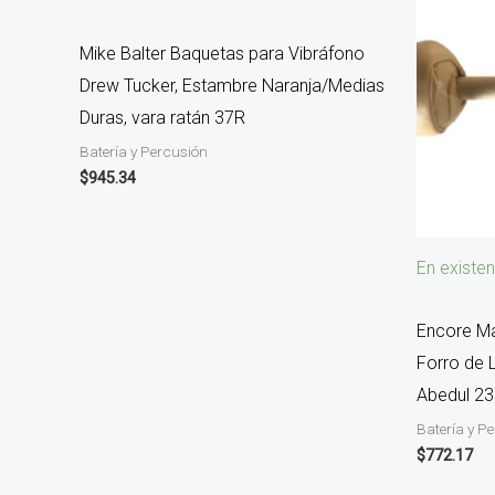
Mike Balter Baquetas para Vibráfono
Drew Tucker, Estambre Naranja/Medias
Duras, vara ratán 37R
Batería y Percusión
$
945.34
En existen
Encore Ma
Forro de 
Abedul 2
Batería y P
$
772.17