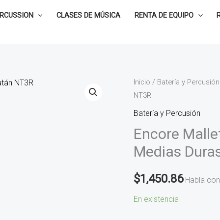
ERCUSSION
CLASES DE MÚSICA
RENTA DE EQUIPO
Encore
Inicio
/
Batería y Percusión
NT3R
Mallets
Baquetas
Batería y Percusión
Marimba
Encore Mall
Medias
Medias Dura
Duras
Ratán
$
1,450.86
Habla con
NT3R
cantidad
En existencia