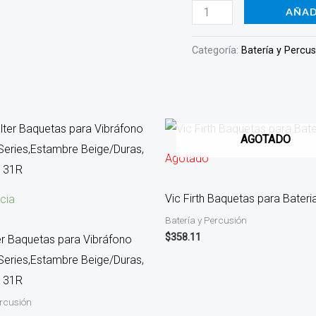
AÑAD
Categoría:
Batería y Percu
AGOTADO
Agotado
Vic Firth Baquetas para Bater
cia
Batería y Percusión
$
358.11
er Baquetas para Vibráfono
Series,Estambre Beige/Duras,
n 31R
ercusión