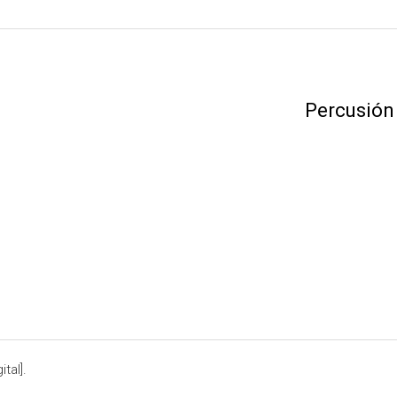
Percusión
tal].